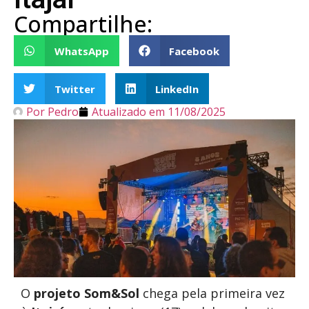
Compartilhe:
WhatsApp
Facebook
Twitter
LinkedIn
Por
Pedro
Atualizado em
11/08/2025
O
projeto Som&Sol
chega pela primeira vez