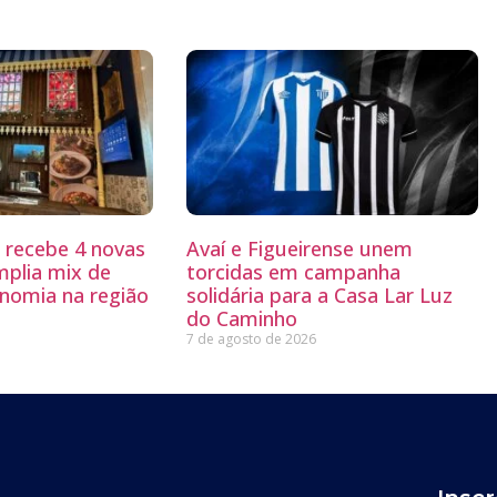
g recebe 4 novas
Avaí e Figueirense unem
mplia mix de
torcidas em campanha
nomia na região
solidária para a Casa Lar Luz
do Caminho
7 de agosto de 2026