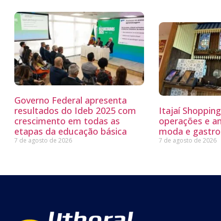
Governo Federal apresenta
resultados do Ideb 2025 com
Itajaí Shoppin
crescimento em todas as
operações e a
etapas da educação básica
moda e gastro
7 de agosto de 2026
7 de agosto de 2026