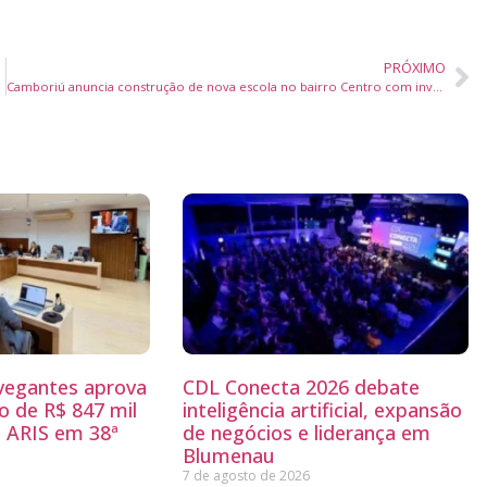
PRÓXIMO
esgatados
Camboriú anuncia construção de nova escola no bairro Centro com investimento de R$ 2,2 milhões
egantes aprova
CDL Conecta 2026 debate
 de R$ 847 mil
inteligência artificial, expansão
 ARIS em 38ª
de negócios e liderança em
Blumenau
7 de agosto de 2026