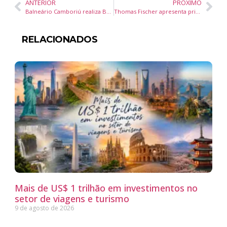
ANTERIOR
PRÓXIMO
Balneário Camboriú realiza Baile da Realeza 2025 e elege novo casal 60+ no Cristo Luz
Thomas Fischer apresenta primeiro ‘edifício-árvore’ do Brasil em evento sobre a certificação WELL em São Paulo
RELACIONADOS
Mais de US$ 1 trilhão em investimentos no
setor de viagens e turismo
9 de agosto de 2026