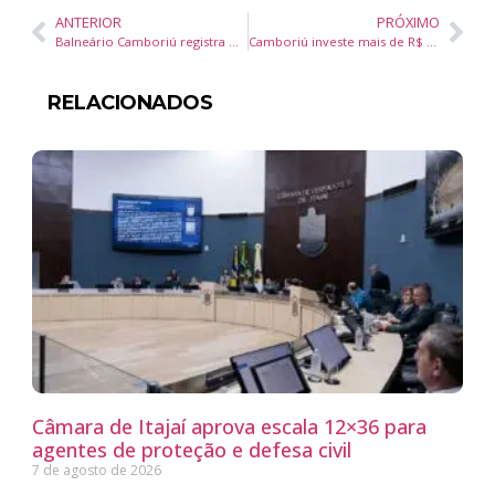
ANTERIOR
PRÓXIMO
Balneário Camboriú registra mais de 70% de retorno de turistas e reforça liderança no turismo nacional
Camboriú investe mais de R$ 1,5 milhão em infraestrutura e novos maquinários para prevenção de enchentes
RELACIONADOS
Câmara de Itajaí aprova escala 12×36 para
agentes de proteção e defesa civil
7 de agosto de 2026