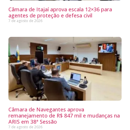
Câmara de Itajaí aprova escala 12×36 para
agentes de proteção e defesa civil
7 de agosto de 2026
Câmara de Navegantes aprova
remanejamento de R$ 847 mil e mudanças na
ARIS em 38ª Sessão
7 de agosto de 2026