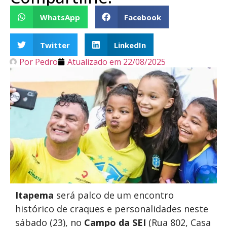
WhatsApp
Facebook
Twitter
LinkedIn
Por
Pedro
Atualizado em
22/08/2025
Itapema
será palco de um encontro
histórico de craques e personalidades neste
sábado (23), no
Campo da SEI
(Rua 802, Casa