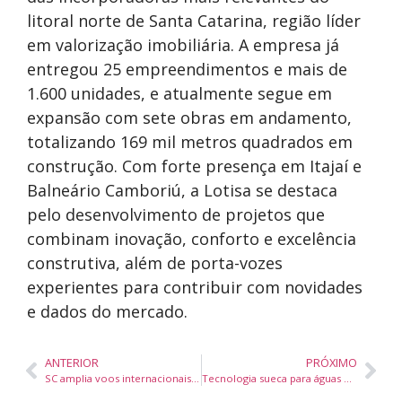
litoral norte de Santa Catarina, região líder
em valorização imobiliária. A empresa já
entregou 25 empreendimentos e mais de
1.600 unidades, e atualmente segue em
expansão com sete obras em andamento,
totalizando 169 mil metros quadrados em
construção. Com forte presença em Itajaí e
Balneário Camboriú, a Lotisa se destaca
pelo desenvolvimento de projetos que
combinam inovação, conforto e excelência
construtiva, além de porta-vozes
experientes para contribuir com novidades
e dados do mercado.
ANTERIOR
PRÓXIMO
SC amplia voos internacionais e transforma feriados em estratégia contra sazonalidade do turismo
Tecnologia sueca para águas brasileiras: SF Marina apresenta inovações em estruturas flutuantes na Intermodal 2025