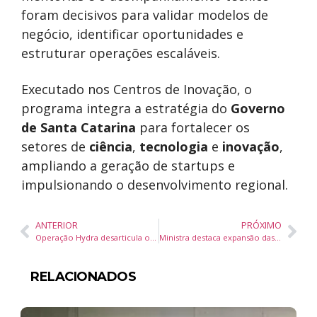
foram decisivos para validar modelos de
negócio, identificar oportunidades e
estruturar operações escaláveis.
Executado nos Centros de Inovação, o
programa integra a estratégia do
Governo
de Santa Catarina
para fortalecer os
setores de
ciência
,
tecnologia
e
inovação
,
ampliando a geração de startups e
impulsionando o desenvolvimento regional.
ANTERIOR
PRÓXIMO
Operação Hydra desarticula organização de tráfico interestadual de drogas e causa prejuízo de R$ 16,2 milhões ao crime em Santa Catarina
Ministra destaca expansão das Casas da Igualdade Racial, titulação quilombola e Lei de Cotas no “Bom Dia, Ministra”
RELACIONADOS