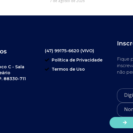
7 de agosto de 2026
Insc
os
(47) 99175-6620 (VIVO)
Fique p
Política de Privacidade
inscrev
oco C - Sala
Termos de Uso
não pe
eário
P. 88330-711