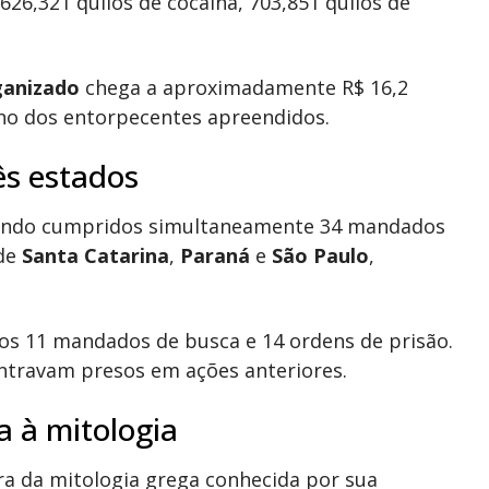
 626,321 quilos de cocaína, 703,851 quilos de
ganizado
chega a aproximadamente R$ 16,2
rno dos entorpecentes apreendidos.
s estados
 sendo cumpridos simultaneamente 34 mandados
 de
Santa Catarina
,
Paraná
e
São Paulo
,
dos 11 mandados de busca e 14 ordens de prisão.
ontravam presos em ações anteriores.
a à mitologia
ura da mitologia grega conhecida por sua