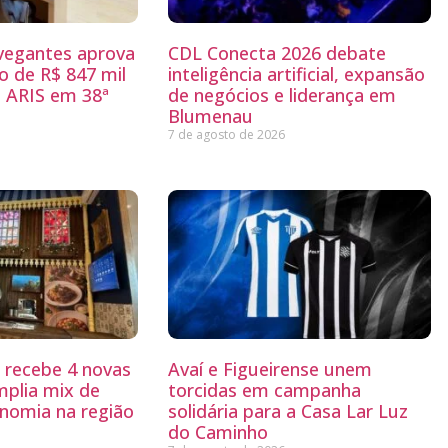
egantes aprova
CDL Conecta 2026 debate
 de R$ 847 mil
inteligência artificial, expansão
 ARIS em 38ª
de negócios e liderança em
Blumenau
7 de agosto de 2026
g recebe 4 novas
Avaí e Figueirense unem
mplia mix de
torcidas em campanha
nomia na região
solidária para a Casa Lar Luz
do Caminho