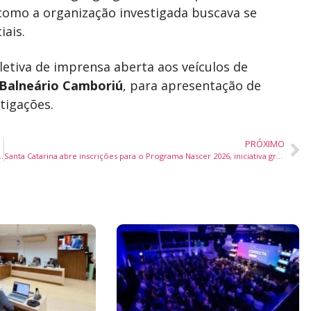
como a organização investigada buscava se
iais.
etiva de imprensa aberta aos veículos de
Balneário Camboriú
, para apresentação de
tigações.
PRÓXIMO
m curso teórico gratuito para CNH, aponta Ministério dos Transportes
Santa Catarina abre inscrições para o Programa Nascer 2026, iniciativa gratuita que transforma ideias em negócios inovadores