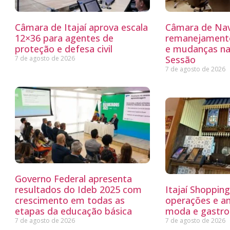
Câmara de Itajaí aprova escala
Câmara de Nav
12×36 para agentes de
remanejamento
proteção e defesa civil
e mudanças na
Sessão
7 de agosto de 2026
7 de agosto de 2026
Governo Federal apresenta
resultados do Ideb 2025 com
Itajaí Shoppin
crescimento em todas as
operações e a
etapas da educação básica
moda e gastro
7 de agosto de 2026
7 de agosto de 2026