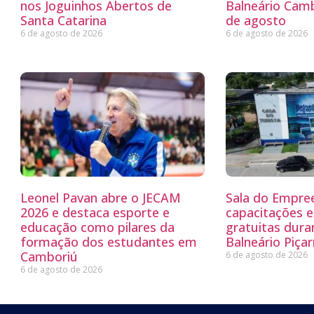
nos Joguinhos Abertos de
Balneário Camb
Santa Catarina
de agosto
6 de agosto de 2026
6 de agosto de 2026
Leonel Pavan abre o JECAM
Sala do Empre
2026 e destaca esporte e
capacitações e
educação como pilares da
gratuitas dur
formação dos estudantes em
Balneário Piçar
Camboriú
6 de agosto de 2026
6 de agosto de 2026