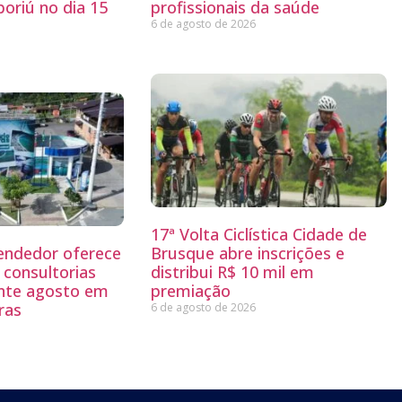
oriú no dia 15
profissionais da saúde
6 de agosto de 2026
17ª Volta Ciclística Cidade de
endedor oferece
Brusque abre inscrições e
 consultorias
distribui R$ 10 mil em
ante agosto em
premiação
ras
6 de agosto de 2026