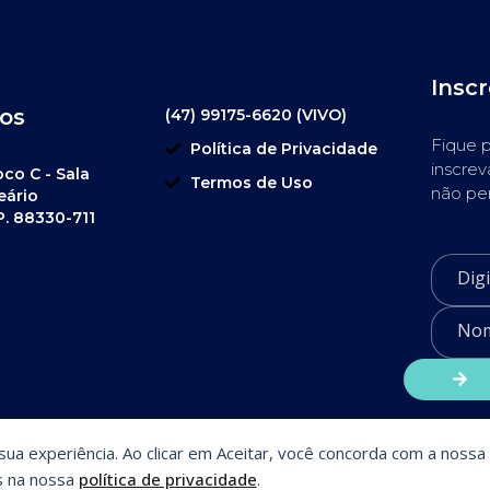
Insc
os
(47) 99175-6620 (VIVO)
Fique p
Política de Privacidade
inscrev
oco C - Sala
Termos de Uso
não pe
eário
P. 88330-711
a sua experiência. Ao clicar em Aceitar, você concorda com a nossa 
s na nossa
política de privacidade
.