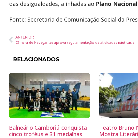
das desigualdades, alinhadas ao
Plano Nacional
Fonte: Secretaria de Comunicação Social da Pres
ANTERIOR
Câmara de Navegantes aprova regulamentação de atividades náuticas e propostas para melhorias em div
RELACIONADOS
Balneário Camboriú conquista
Teatro Bruno N
cinco troféus e 31 medalhas
Mostra Literá