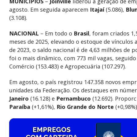
MUNICÍPIOS
–
Joinville
liderou a geração de em
agosto. Em seguida aparecem
Itajaí
(5.086),
Blu
(3.108).
NACIONAL
– Em todo o
Brasil
, foram criados 1
meses de 2025, elevando o estoque de vínculos a
de 2023, o saldo nacional é de 4,63 milhões de p
foi o mais dinâmico, com 773 mil vagas, seguido 
Comércio (153.483) e Agropecuária (107.297).
Em agosto, o país registrou 147.358 novos empr
unidades da Federação. Os destaques em núme
Janeiro
(16.128) e
Pernambuco
(12.692). Propor
Paraíba
(+1,61%),
Rio Grande do Norte
(+0,98%