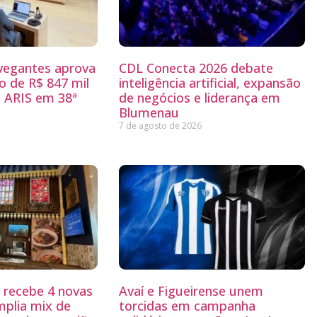
egantes aprova
CDL Conecta 2026 debate
 de R$ 847 mil
inteligência artificial, expansão
 ARIS em 38ª
de negócios e liderança em
Blumenau
7 de agosto de 2026
g recebe 4 novas
Avaí e Figueirense unem
mplia mix de
torcidas em campanha