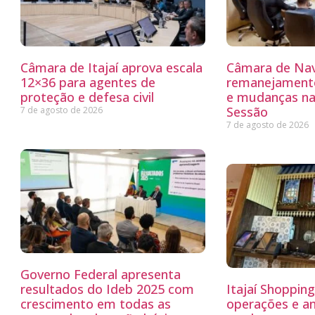
Câmara de Itajaí aprova escala
Câmara de Nav
12×36 para agentes de
remanejamento
proteção e defesa civil
e mudanças na
Sessão
7 de agosto de 2026
7 de agosto de 2026
Governo Federal apresenta
resultados do Ideb 2025 com
Itajaí Shoppin
crescimento em todas as
operações e a