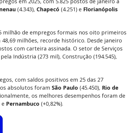
pregos em 2025, com 5.825 postos de janeiro a
menau
(4.343),
Chapecó
(4.251) e
Florianópolis
,5 milhão de empregos formais nos oito primeiros
 48,69 milhões, recorde histórico. Desde janeiro
ostos com carteira assinada. O setor de Serviços
pela Indústria (273 mil), Construção (194.545),
egos, com saldos positivos em 25 das 27
ros absolutos foram
São Paulo
(45.450),
Rio de
cionalmente, os melhores desempenhos foram de
) e
Pernambuco
(+0,82%).