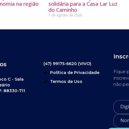
nomia na região
solidária para a Casa Lar Luz
do Caminho
7 de agosto de 2026
Insc
os
(47) 99175-6620 (VIVO)
Fique p
Política de Privacidade
inscrev
oco C - Sala
Termos de Uso
não pe
eário
P. 88330-711