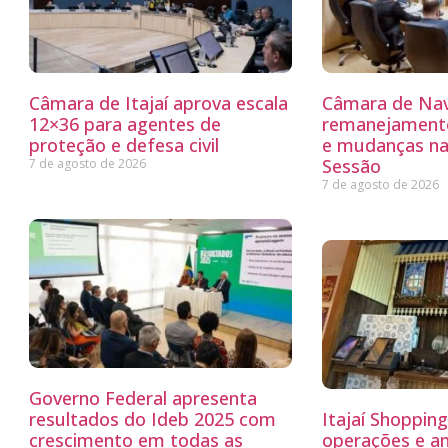
Câmara de Itajaí aprova escala
Câmara de Nav
12×36 para agentes de
remanejamento
proteção e defesa civil
e mudanças na
Sessão
7 de agosto de 2026
7 de agosto de 2026
Governo Federal apresenta
resultados do Ideb 2025 com
Itajaí Shoppin
crescimento em todas as
operações e a