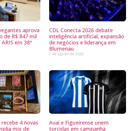
egantes aprova
CDL Conecta 2026 debate
 de R$ 847 mil
inteligência artificial, expansão
 ARIS em 38ª
de negócios e liderança em
Blumenau
7 de agosto de 2026
g recebe 4 novas
Avaí e Figueirense unem
mplia mix de
torcidas em campanha