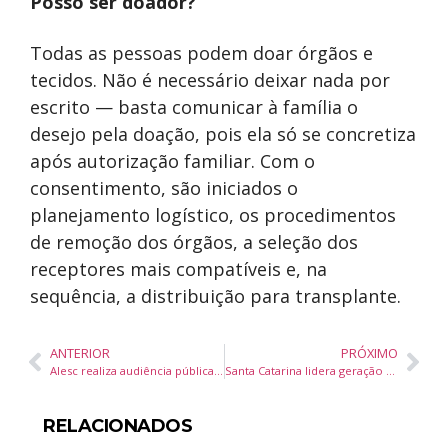
Posso ser doador?
Todas as pessoas podem doar órgãos e
tecidos. Não é necessário deixar nada por
escrito — basta comunicar à família o
desejo pela doação, pois ela só se concretiza
após autorização familiar. Com o
consentimento, são iniciados o
planejamento logístico, os procedimentos
de remoção dos órgãos, a seleção dos
receptores mais compatíveis e, na
sequência, a distribuição para transplante.
ANTERIOR
PRÓXIMO
Alesc realiza audiência pública sobre prevenção ao El Niño em SC no dia 22 de maio
Santa Catarina lidera geração de emprego e registra menor índice de domicílios com Bolsa Família no Brasil, aponta IBGE
RELACIONADOS