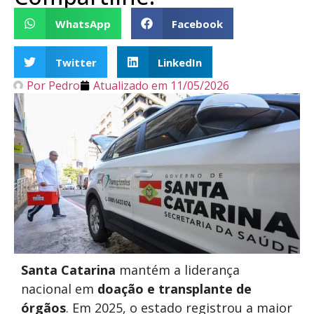
WhatsApp
Facebook
Twitter
LinkedIn
Por
Pedro
Atualizado em
11/05/2026
Santa Catarina
mantém a liderança
nacional em
doação e transplante de
órgãos
. Em 2025, o estado registrou a maior