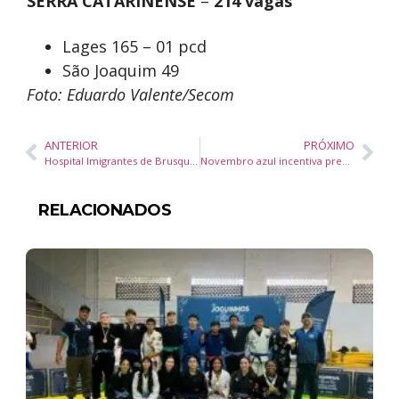
SERRA CATARINENSE
–
214 vagas
Lages 165 – 01 pcd
São Joaquim 49
Foto: Eduardo Valente/Secom
ANTERIOR
PRÓXIMO
Hospital Imigrantes de Brusque celebra um ano de atendimentos pelo SUS ampliando o acesso à população
Novembro azul incentiva prevenção ao câncer de próstata
RELACIONADOS