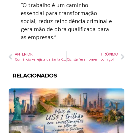
“O trabalho é um caminho
essencial para transformação
social, reduz reincidência criminal e
gera mão de obra qualificada para
as empresas.”
ANTERIOR
PRÓXIMO
Comércio varejista de Santa Catarina cresce três vezes mais que a média nacional em 2025
Ciclista fere homem com golpe de canivete após discussão em fila de pizzaria em Balneário Camboriú
RELACIONADOS