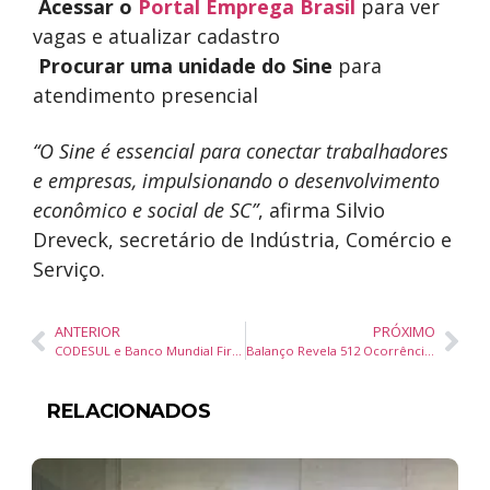
Acessar o
Portal Emprega Brasil
para ver
vagas e atualizar cadastro
Procurar uma unidade do Sine
para
atendimento presencial
“O Sine é essencial para conectar trabalhadores
e empresas, impulsionando o desenvolvimento
econômico e social de SC”
, afirma Silvio
Dreveck, secretário de Indústria, Comércio e
Serviço.
ANTERIOR
PRÓXIMO
CODESUL e Banco Mundial Firmam Parceria de US$ 1 Milhão para Fortalecer Defesa Civil no Sul do Brasil
Balanço Revela 512 Ocorrências e Ações Eficazes no Trânsito e Segurança em Operação Páscoa Mais Segura
RELACIONADOS