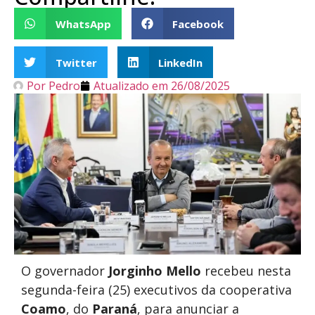
WhatsApp
Facebook
Twitter
LinkedIn
Por
Pedro
Atualizado em
26/08/2025
O governador
Jorginho Mello
recebeu nesta
segunda-feira (25) executivos da cooperativa
Coamo
, do
Paraná
, para anunciar a