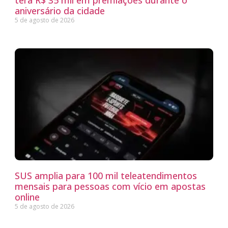
terá R$ 35 mil em premiações durante o
aniversário da cidade
5 de agosto de 2026
SUS amplia para 100 mil teleatendimentos
mensais para pessoas com vício em apostas
online
5 de agosto de 2026