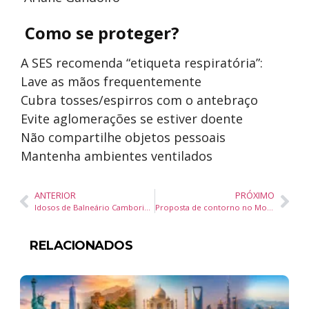
Como se proteger?
A SES recomenda “etiqueta respiratória”:
Lave as mãos frequentemente
Cubra tosses/espirros com o antebraço
Evite aglomerações se estiver doente
Não compartilhe objetos pessoais
Mantenha ambientes ventilados
ANTERIOR
PRÓXIMO
Idosos de Balneário Camboriú aprendem espanhol gratuito com método conversação direta
Proposta de contorno no Morro dos Cavalos pode resolver gargalo histórico da BR-101 em SC
RELACIONADOS