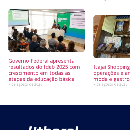
Governo Federal apresenta
resultados do Ideb 2025 com
Itajaí Shoppin
crescimento em todas as
operações e a
etapas da educação básica
moda e gastro
7 de agosto de 2026
7 de agosto de 2026