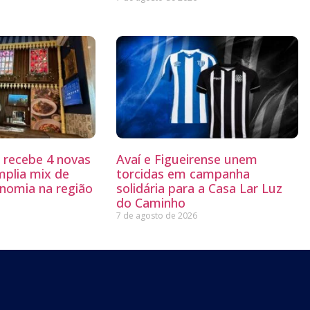
g recebe 4 novas
Avaí e Figueirense unem
mplia mix de
torcidas em campanha
nomia na região
solidária para a Casa Lar Luz
do Caminho
7 de agosto de 2026