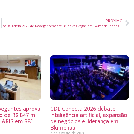
PRÓXIMO
na, segundo Sebrae/SC
Bolsa Atleta 2025 de Navegantes abre 36 novas vagas em 14 modalidades esportivas
egantes aprova
CDL Conecta 2026 debate
 de R$ 847 mil
inteligência artificial, expansão
 ARIS em 38ª
de negócios e liderança em
Blumenau
7 de agosto de 2026