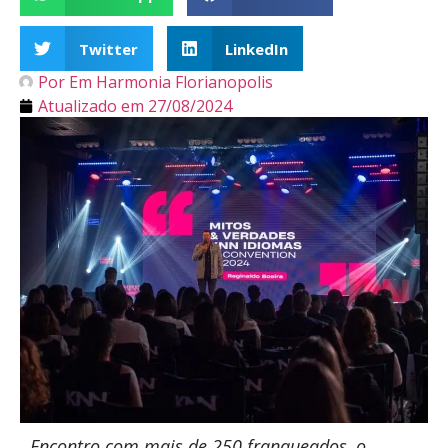
Twitter
LinkedIn
Por
Em Harmonia Florianopolis
Atualizado em
27/08/2024
Encontro com mais de 250 franqueados, o