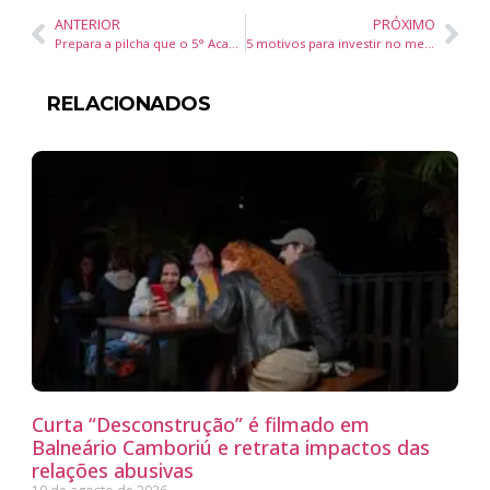
ANTERIOR
PRÓXIMO
Prepara a pilcha que o 5° Acampamento Farroupilha de Camboriú inicia hoje
5 motivos para investir no mercado imobiliário mais valorizado do país
RELACIONADOS
Curta “Desconstrução” é filmado em
Balneário Camboriú e retrata impactos das
relações abusivas