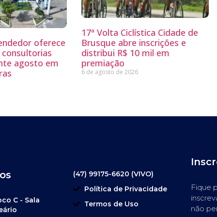
17ª Volta Ciclística Cidade de
endedor oferece
Brusque abre inscrições e
 consultorias
distribui R$ 10 mil em
ante agosto em
premiação
ras
6 de agosto de 2026
Insc
os
(47) 99175-6620 (VIVO)
Fique p
Política de Privacidade
inscrev
oco C - Sala
Termos de Uso
não pe
eário