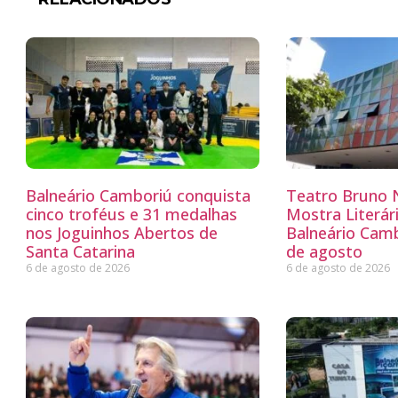
Balneário Camboriú conquista
Teatro Bruno N
cinco troféus e 31 medalhas
Mostra Literá
nos Joguinhos Abertos de
Balneário Camb
Santa Catarina
de agosto
6 de agosto de 2026
6 de agosto de 2026