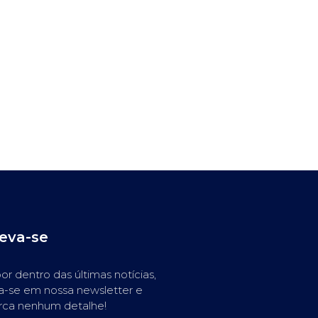
reva-se
or dentro das últimas notícias,
a-se em nossa newsletter e
rca nenhum detalhe!