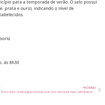
icípio para a temporada de verão. O selo possui
e, prata e ouro), indicando o nível de
tabelecidos.
boriú
o, às 8h30
PRÓXIMO
bro Amarelo
Porto Belo celebra gastronomia local com vitória do Zepe Café Bistrot no Concurso de Melhor Prato Tradicional 2025