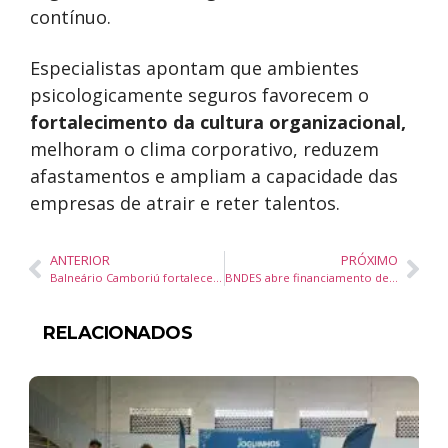
contínuo.
Especialistas apontam que ambientes
psicologicamente seguros favorecem o
fortalecimento
da cultura organizacional,
melhoram o clima corporativo, reduzem
afastamentos e ampliam a capacidade das
empresas de atrair e reter talentos.
ANTERIOR
PRÓXIMO
Balneário Camboriú fortalece turismo de eventos com realização do Gatarina Show 2026
BNDES abre financiamento de R$ 21,2 bilhões para renovação de frota de caminhões e ônibus no Brasil
RELACIONADOS