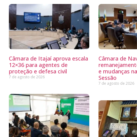
Câmara de Itajaí aprova escala
Câmara de Nav
12×36 para agentes de
remanejamento
proteção e defesa civil
e mudanças na
Sessão
7 de agosto de 2026
7 de agosto de 2026