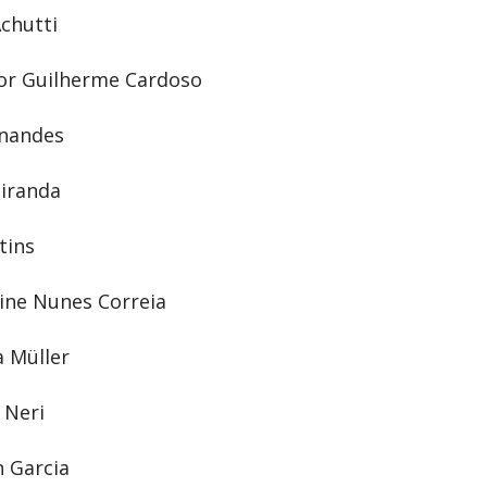
chutti
 por Guilherme Cardoso
rnandes
Miranda
tins
aine Nunes Correia
a Müller
 Neri
 Garcia