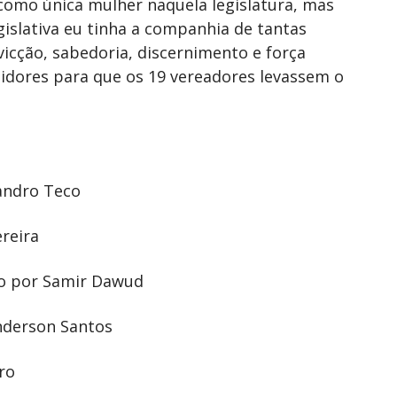
 como única mulher naquela legislatura, mas
gislativa eu tinha a companhia de tantas
icção, sabedoria, discernimento e força
idores para que os 19 vereadores levassem o
sandro Teco
ereira
do por Samir Dawud
Anderson Santos
ro