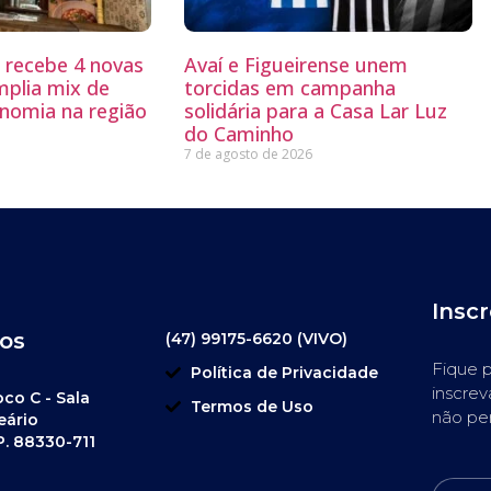
g recebe 4 novas
Avaí e Figueirense unem
mplia mix de
torcidas em campanha
nomia na região
solidária para a Casa Lar Luz
do Caminho
7 de agosto de 2026
Insc
os
(47) 99175-6620 (VIVO)
Fique p
Política de Privacidade
inscrev
oco C - Sala
Termos de Uso
não pe
eário
P. 88330-711