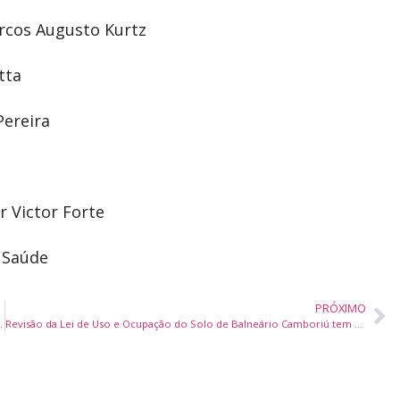
arcos Augusto Kurtz
tta
Pereira
r Victor Forte
 Saúde
PRÓXIMO
rçar cuidados do Novembro Azul
Revisão da Lei de Uso e Ocupação do Solo de Balneário Camboriú tem nova reunião técnica nesta terça-feira