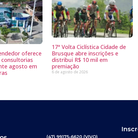
17ª Volta Ciclística Cidade de
endedor oferece
Brusque abre inscrições e
 consultorias
distribui R$ 10 mil em
ante agosto em
premiação
ras
6 de agosto de 2026
Insc
os
(47) 99175-6620 (VIVO)