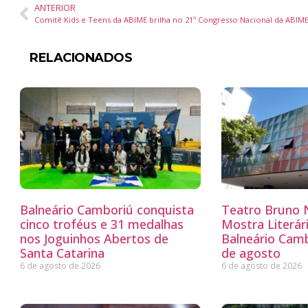
ANTERIOR
Comitê Kids e Teens da ABIME brilha no 21º Congresso Nacional da ABIM
RELACIONADOS
Balneário Camboriú conquista
Teatro Bruno N
cinco troféus e 31 medalhas
Mostra Literá
nos Joguinhos Abertos de
Balneário Camb
Santa Catarina
de agosto
6 de agosto de 2026
6 de agosto de 2026