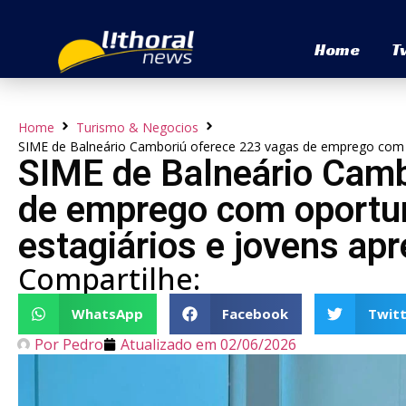
Home
T
Home
Turismo & Negocios
SIME de Balneário Camboriú oferece 223 vagas de emprego com o
SIME de Balneário Camb
de emprego com oportu
estagiários e jovens ap
Compartilhe:
WhatsApp
Facebook
Twitt
Por
Pedro
Atualizado em
02/06/2026