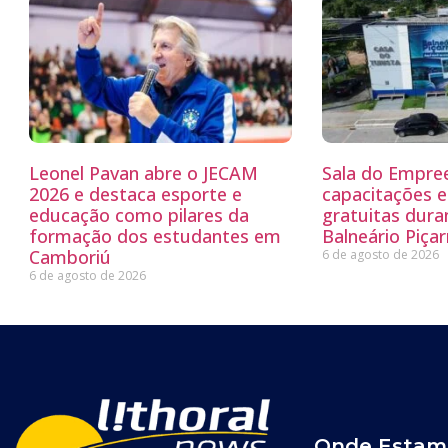
Leonel Pavan abre o JECAM
Sala do Empre
2026 e destaca esporte e
capacitações e
educação como pilares da
gratuitas dur
formação dos estudantes em
Balneário Piçar
Camboriú
6 de agosto de 2026
6 de agosto de 2026
Onde Estam