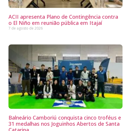
ACII apresenta Plano de Contingência contra
o El Niño em reunião pública em Itajaí
7 de agosto de 2026
Balneário Camboriú conquista cinco troféus e
31 medalhas nos Joguinhos Abertos de Santa
Catarina