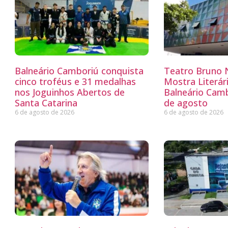
Balneário Camboriú conquista
Teatro Bruno N
cinco troféus e 31 medalhas
Mostra Literá
nos Joguinhos Abertos de
Balneário Camb
Santa Catarina
de agosto
6 de agosto de 2026
6 de agosto de 2026