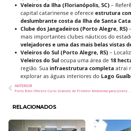
Veleiros da Ilha (Florianópolis, SC)
– Refer
capital catarinense e oferece
estrutura co
deslumbrante costa da Ilha de Santa Cata
Clube dos Jangadeiros (Porto Alegre, RS)
–
mais importantes clubes náuticos do esta
velejadores e uma das mais belas vistas d
Veleiros do Sul (Porto Alegre, RS)
– Locali
Veleiros do Sul
ocupa uma área de
18 hect
região. Sua
infraestrutura completa
atrai 
explorar as águas interiores do
Lago Guaíb
ANTERIOR
Porto Belo Oferece Curso Gratuito de Protetor Ambiental para Jovens de 12 a 14 Anos
RELACIONADOS