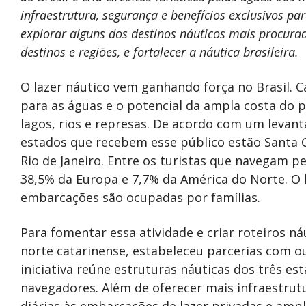
infraestrutura, segurança e benefícios exclusivos pa
explorar alguns dos destinos náuticos mais procurad
destinos e regiões, e fortalecer a náutica brasileira.
O lazer náutico vem ganhando força no Brasil. C
para as águas e o potencial da ampla costa do pa
lagos, rios e represas. De acordo com um levant
estados que recebem esse público estão Santa Ca
Rio de Janeiro. Entre os turistas que navegam pel
38,5% da Europa e 7,7% da América do Norte. O
embarcações são ocupadas por famílias.
Para fomentar essa atividade e criar roteiros náut
norte catarinense, estabeleceu parcerias com out
iniciativa reúne estruturas náuticas dos três es
navegadores. Além de oferecer mais infraestrut
diárias às embarcações de lazer privadas e ampl