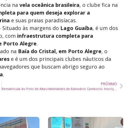
ência na
vela oceânica brasileira
, o clube fica na
mpleta para quem deseja explorar a
rina
e suas praias paradisíacas.
 Situado às margens do
Lago Guaíba
, é um dos
do, com
infraestrutura completa para
e Porto Alegre
.
zado na
Baía do Cristal, em Porto Alegre
, o
ares
e é um dos principais clubes náuticos da
navegadores que buscam abrigo seguro ao
a
.
PRÓXIMO
Rematrícula do Polo de Altas Habilidades de Balneário Camboriú: Inscrições Abertas para 2024