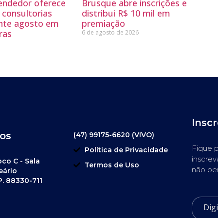
endedor oferece
Brusque abre inscrições e
 consultorias
distribui R$ 10 mil em
ante agosto em
premiação
ras
6 de agosto de 2026
Insc
os
(47) 99175-6620 (VIVO)
Fique p
Política de Privacidade
inscrev
oco C - Sala
Termos de Uso
não pe
eário
P. 88330-711