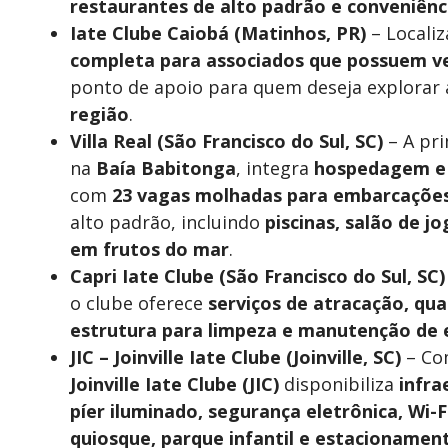
restaurantes de alto padrão e conveniênc
Iate Clube Caiobá (Matinhos, PR)
– Localiz
completa para associados que possuem ve
ponto de apoio para quem deseja explorar
região
.
Villa Real (São Francisco do Sul, SC)
– A pr
na
Baía Babitonga
, integra
hospedagem e 
com
23 vagas molhadas para embarcações
alto padrão, incluindo
piscinas, salão de j
em frutos do mar
.
Capri Iate Clube (São Francisco do Sul, SC)
o clube oferece
serviços de atracação, qua
estrutura para limpeza e manutenção de
JIC – Joinville Iate Clube (Joinville, SC)
– Com
Joinville Iate Clube (JIC)
disponibiliza
infra
píer iluminado, segurança eletrônica, Wi-F
quiosque, parque infantil e estacionament