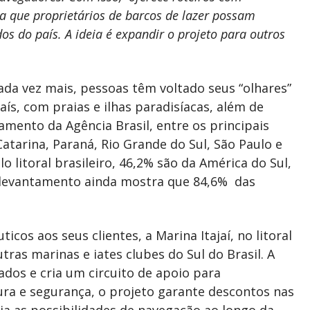
ra que proprietários de barcos de lazer possam
os do país. A ideia é expandir o projeto para outros
ada vez mais, pessoas têm voltado seus “olhares”
ís, com praias e ilhas paradisíacas, além de
amento da Agência Brasil, entre os principais
tarina, Paraná, Rio Grande do Sul, São Paulo e
o litoral brasileiro, 46,2% são da América do Sul,
 levantamento ainda mostra que 84,6% das
icos aos seus clientes, a Marina Itajaí, no litoral
ras marinas e iates clubes do Sul do Brasil. A
tados e cria um circuito de apoio para
ura e segurança, o projeto garante descontos nas
ia as possibilidades de navegação ao longo da