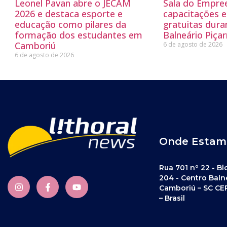
Leonel Pavan abre o JECAM
Sala do Empre
2026 e destaca esporte e
capacitações e
educação como pilares da
gratuitas dur
formação dos estudantes em
Balneário Piçar
Camboriú
6 de agosto de 2026
6 de agosto de 2026
Onde Estam
Rua 701 nº 22 - Bl
204 - Centro Baln
Camboriú – SC CE
– Brasil