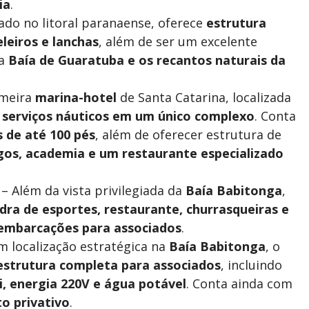
ia
.
ado no litoral paranaense, oferece
estrutura
leiros e lanchas
, além de ser um excelente
 a
Baía de Guaratuba e os recantos naturais da
imeira
marina-hotel
de Santa Catarina, localizada
serviços náuticos em um único complexo
. Conta
 de até 100 pés
, além de oferecer estrutura de
ogos, academia e um restaurante especializado
– Além da vista privilegiada da
Baía Babitonga
,
dra de esportes, restaurante, churrasqueiras e
 embarcações para associados
.
 localização estratégica na
Baía Babitonga
, o
estrutura completa para associados
, incluindo
i, energia 220V e água potável
. Conta ainda com
o privativo
.