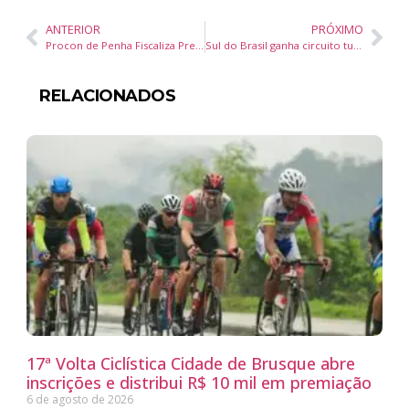
ANTERIOR
PRÓXIMO
Procon de Penha Fiscaliza Preços de Páscoa e Produtos Lácteos em Estabelecimentos Comerciais
Sul do Brasil ganha circuito turístico sobre as águas por meio de colaboração entre marinas e iates clubes
RELACIONADOS
17ª Volta Ciclística Cidade de Brusque abre
inscrições e distribui R$ 10 mil em premiação
6 de agosto de 2026