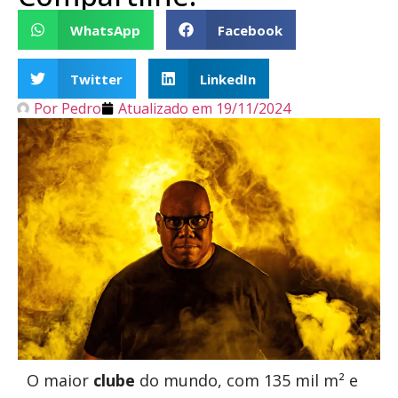
WhatsApp
Facebook
Twitter
LinkedIn
Por
Pedro
Atualizado em
19/11/2024
O maior
clube
do mundo, com 135 mil m² e