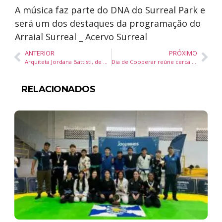
A música faz parte do DNA do Surreal Park e
será um dos destaques da programação do
Arraial Surreal _ Acervo Surreal
ANTERIOR
PRÓXIMO
Arquiteta Jordana Battisti, de Balneário Camboriú, apresenta o Café Bistrô Chá da Alice na CASACOR/SC – Itapema
Dia de Cooperar reúne cerca de 250 pessoas em Balneário Camboriú e Camboriú
RELACIONADOS