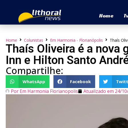
Home
T
Home
Colunistas
Em Harmonia - Florianópolis
Thaís Oli
Thaís Oliveira é a nova
Inn e Hilton Santo Andr
Compartilhe:
WhatsApp
Facebook
Twitt
Por
Em Harmonia Florianopolis
Atualizado em
24/10