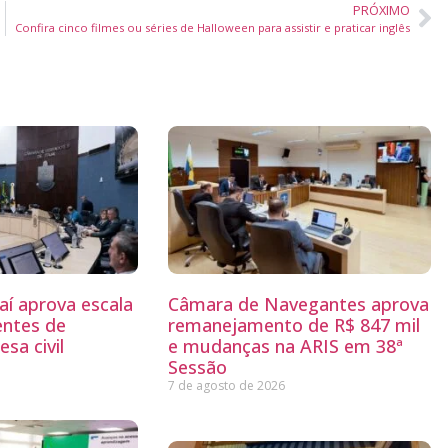
PRÓXIMO
Confira cinco filmes ou séries de Halloween para assistir e praticar inglês
aí aprova escala
Câmara de Navegantes aprova
entes de
remanejamento de R$ 847 mil
sa civil
e mudanças na ARIS em 38ª
Sessão
7 de agosto de 2026