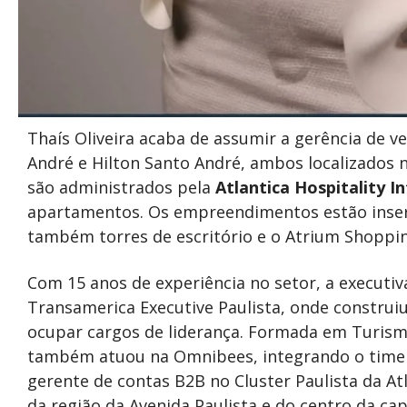
Thaís Oliveira acaba de assumir a gerência de 
André e Hilton Santo André, ambos localizados 
são administrados pela
Atlantica Hospitality I
apartamentos. Os empreendimentos estão inser
também torres de escritório e o Atrium Shoppin
Com 15 anos de experiência no setor, a executiva
Transamerica Executive Paulista, onde construiu
ocupar cargos de liderança. Formada em Turismo
também atuou na Omnibees, integrando o time 
gerente de contas B2B no Cluster Paulista da At
da região da Avenida Paulista e do centro da capi