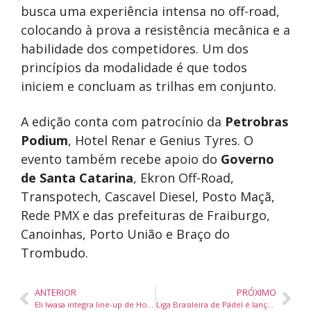
busca uma experiência intensa no off-road,
colocando à prova a resistência mecânica e a
habilidade dos competidores. Um dos
princípios da modalidade é que todos
iniciem e concluam as trilhas em conjunto.
A edição conta com patrocínio da
Petrobras
Podium
, Hotel Renar e Genius Tyres. O
evento também recebe apoio do
Governo
de Santa Catarina
, Ekron Off-Road,
Transpotech, Cascavel Diesel, Posto Maçã,
Rede PMX e das prefeituras de Fraiburgo,
Canoinhas, Porto União e Braço do
Trombudo.
ANTERIOR
PRÓXIMO
Eli Iwasa integra line-up de Honey Dijon em evento de música eletrônica na Ópera de Arame, em Curitiba
Liga Brasileira de Pádel é lançada em Balneário Camboriú com R$ 1 milhão em premiação e plano para profissionalizar a modalidade