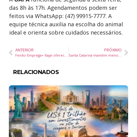
das 8h às 17h. Agendamentos podem ser
feitos via WhatsApp: (47) 99915-7777. A
equipe técnica auxilia na escolha do animal
ideal e orienta sobre cuidados necessários.
ANTERIOR
PRÓXIMO
Feirão Emprega+ Itajaí oferece vagas com contratação imediata e cursos gratuitos de qualificação
Santa Catarina mantém menor índice de homicídios em 18 anos e é o estado mais seguro do Brasil
RELACIONADOS