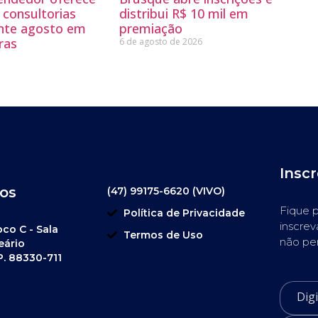
 consultorias
distribui R$ 10 mil em
ante agosto em
premiação
ras
6 de agosto de 2026
Insc
os
(47) 99175-6620 (VIVO)
Fique p
Política de Privacidade
inscrev
oco C - Sala
Termos de Uso
não pe
eário
P. 88330-711