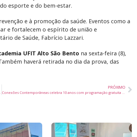
 do esporte e do bem-estar.
 prevenção e à promoção da saúde. Eventos como a
r e fortalecem o espírito de união e
tário de Saúde, Fabrício Lazzari.
cademia UFIT Alto São Bento
na sexta-feira (8),
. Também haverá retirada no dia da prova, das
PRÓXIMO
em reunião plenária da ACII na próxima segunda-feira
Conexões Contemporâneas celebra 10 anos com programação gratuita de teatro, dança e artes visuais em Itajaí