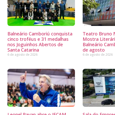
Balneário Camboriú conquista
Teatro Bruno N
cinco troféus e 31 medalhas
Mostra Literá
nos Joguinhos Abertos de
Balneário Camb
Santa Catarina
de agosto
6 de agosto de 2026
6 de agosto de 2026
Leonel Pavan abre o JECAM
Sala do Empre