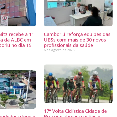
itz recebe a 1ª
Camboriú reforça equipes das
ria da ALBC em
UBSs com mais de 30 novos
oriú no dia 15
profissionais da saúde
6 de agosto de 2026
17ª Volta Ciclística Cidade de
endedor oferece
Brusque abre inscrições e