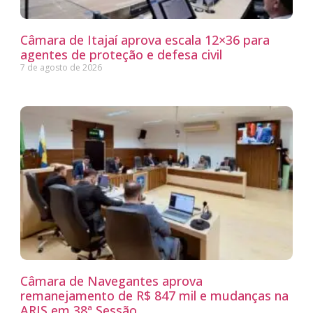
Câmara de Itajaí aprova escala 12×36 para
agentes de proteção e defesa civil
7 de agosto de 2026
Câmara de Navegantes aprova
remanejamento de R$ 847 mil e mudanças na
ARIS em 38ª Sessão