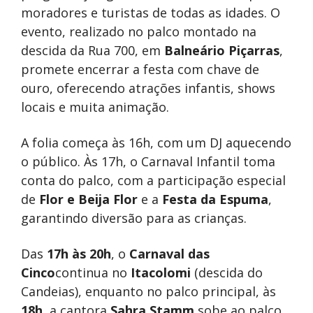
moradores e turistas de todas as idades. O
evento, realizado no palco montado na
descida da Rua 700, em
Balneário Piçarras
,
promete encerrar a festa com chave de
ouro, oferecendo atrações infantis, shows
locais e muita animação.
A folia começa às 16h, com um DJ aquecendo
o público. Às 17h, o Carnaval Infantil toma
conta do palco, com a participação especial
de
Flor e Beija Flor
e a
Festa da Espuma
,
garantindo diversão para as crianças.
Das
17h às 20h
, o
Carnaval das
Cinco
continua no
Itacolomi
(descida do
Candeias), enquanto no palco principal, às
18h
, a cantora
Sahra Stamm
sobe ao palco