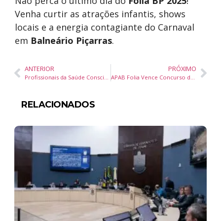
Não perca o último dia do
Folia BP 2025
!
Venha curtir as atrações infantis, shows
locais e a energia contagiante do Carnaval
em
Balneário Piçarras
.
ANTERIOR
PRÓXIMO
Profissionais da Saúde Conscientizam Foliões sobre Infecções Sexualmente Transmissíveis no Carnaval de Itajaí
APAB Folia Vence Concurso de Blocos no Folia BP 2025 em Balneário Piçarras
RELACIONADOS