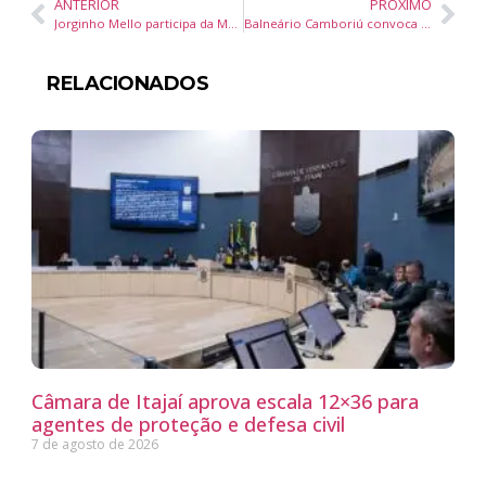
ANTERIOR
PRÓXIMO
Jorginho Mello participa da Money Week em Balneário Camboriú, evento que reúne investidores e especialistas em empreendedorismo
Balneário Camboriú convoca 66 crianças para vagas em creches pelo Programa Fila Única
RELACIONADOS
Câmara de Itajaí aprova escala 12×36 para
agentes de proteção e defesa civil
7 de agosto de 2026