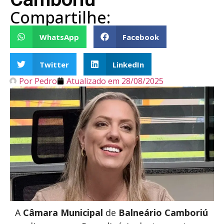
Compartilhe:
WhatsApp
Facebook
Twitter
LinkedIn
Por
Pedro
Atualizado em
28/08/2025
A
Câmara Municipal
de
Balneário Camboriú