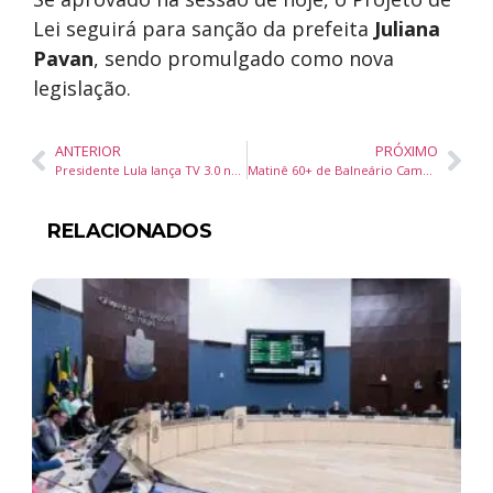
Lei seguirá para sanção da prefeita
Juliana
Pavan
, sendo promulgado como nova
legislação.
ANTERIOR
PRÓXIMO
Presidente Lula lança TV 3.0 no Brasil com início das transmissões em 2026
Matinê 60+ de Balneário Camboriú celebra terceira idade com temática sertaneja
RELACIONADOS