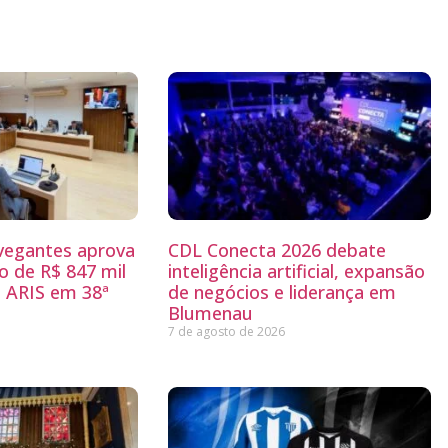
egantes aprova
CDL Conecta 2026 debate
 de R$ 847 mil
inteligência artificial, expansão
 ARIS em 38ª
de negócios e liderança em
Blumenau
7 de agosto de 2026