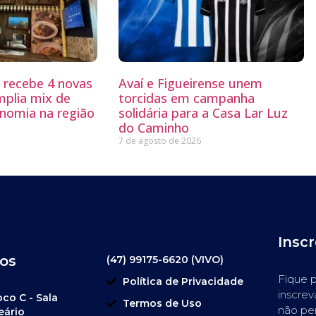
g recebe 4 novas
Avaí e Figueirense unem
mplia mix de
torcidas em campanha
nomia na região
solidária para a Casa Lar Luz
do Caminho
7 de agosto de 2026
Insc
os
(47) 99175-6620 (VIVO)
Fique p
Política de Privacidade
inscrev
oco C - Sala
Termos de Uso
não pe
eário