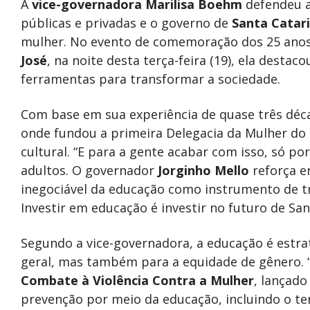
A
vice-governadora Marilisa Boehm
defendeu a 
públicas e privadas e o governo de
Santa Catar
mulher. No evento de comemoração dos 25 ano
José
, na noite desta terça-feira (19), ela dest
ferramentas para transformar a sociedade.
Com base em sua experiência de quase três dé
onde fundou a primeira Delegacia da Mulher do 
cultural. “E para a gente acabar com isso, só p
adultos. O governador
Jorginho Mello
reforça e
inegociável da educação como instrumento de t
Investir em educação é investir no futuro de Sant
Segundo a vice-governadora, a educação é estr
geral, mas também para a equidade de gênero. 
Combate à Violência Contra a Mulher
, lançado
prevenção por meio da educação, incluindo o te