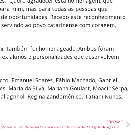
eres. “Quero agradecer esta homenagem, que
 para mim, mas para todas as pessoas que
de oportunidades. Recebo este reconhecimento
 servindo ao povo catarinense com coragem,
chi, também foi homenageado. Ambos foram
s, ex-alunos e personalidades que desenvolvem
cco, Emanuel Soares, Fábio Machado, Gabriel
ves, Maria da Silva, Mariana Goulart, Moacir Serpa,
Dallagnhol, Regina Zandomênico, Tatiani Nunes,
PRÓXIMO
00 mil estudantes da rede estadual
Polícia Militar de Santa Catarina apreende cerca de 200 kg de drogas avaliadas em mais de R$ 3,5 milhões em Balneário Camboriú