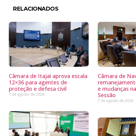
RELACIONADOS
Câmara de Itajaí aprova escala
Câmara de Nav
12×36 para agentes de
remanejamento
proteção e defesa civil
e mudanças na
Sessão
7 de agosto de 2026
7 de agosto de 2026