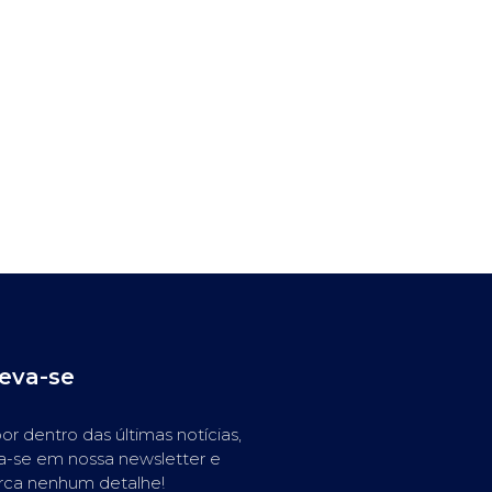
reva-se
or dentro das últimas notícias,
a-se em nossa newsletter e
rca nenhum detalhe!