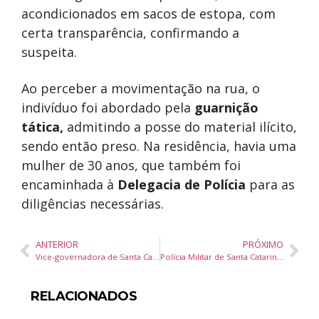
acondicionados em sacos de estopa, com
certa transparência, confirmando a
suspeita.
Ao perceber a movimentação na rua, o
indivíduo foi abordado pela
guarnição
tática,
admitindo a posse do material ilícito,
sendo então preso. Na residência, havia uma
mulher de 30 anos, que também foi
encaminhada à
Delegacia de Polícia
para as
diligências necessárias.
ANTERIOR
PRÓXIMO
Vice-governadora de Santa Catarina defende parceria com universidades para combater violência contra a mulher
Polícia Militar de Santa Catarina prende dois jovens por tráfico de drogas no centro de Camboriú
RELACIONADOS