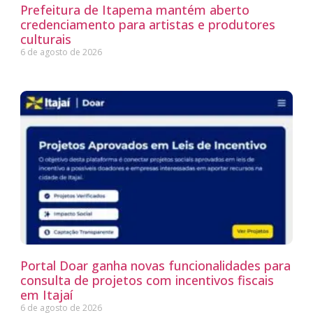
Prefeitura de Itapema mantém aberto
credenciamento para artistas e produtores
culturais
6 de agosto de 2026
Portal Doar ganha novas funcionalidades para
consulta de projetos com incentivos fiscais
em Itajaí
6 de agosto de 2026