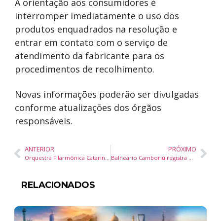
A orientação aos consumidores é
interromper imediatamente o uso dos
produtos enquadrados na resolução e
entrar em contato com o serviço de
atendimento da fabricante para os
procedimentos de recolhimento.
Novas informações poderão ser divulgadas
conforme atualizações dos órgãos
responsáveis.
ANTERIOR
PRÓXIMO
Orquestra Filarmônica Catarinense celebra 100 anos da Ponte Hercílio Luz com concerto gratuito em Florianópolis
Balneário Camboriú registra mais de 70% de retorno de turistas e reforça liderança no turismo nacional
RELACIONADOS