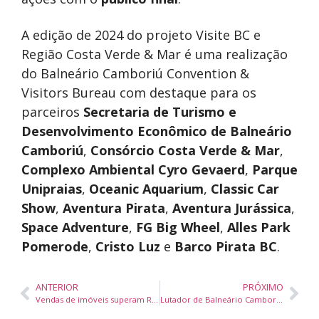
A edição de 2024 do projeto Visite BC e
Região Costa Verde & Mar é uma realização
do Balneário Camboriú Convention &
Visitors Bureau com destaque para os
parceiros
Secretaria de Turismo e
Desenvolvimento Econômico de Balneário
Camboriú
,
Consórcio Costa Verde & Mar
,
Complexo Ambiental Cyro Gevaerd
,
Parque
Unipraias
,
Oceanic Aquarium
,
Classic Car
Show
,
Aventura Pirata
,
Aventura Jurássica
,
Space Adventure
,
FG Big Wheel
,
Alles Park
Pomerode
,
Cristo Luz
e
Barco Pirata BC
.
ANTERIOR
PRÓXIMO
Vendas de imóveis superam R$ 1,1 bilhão em Balneário Piçarras no primeiro semestre de 2024
Lutador de Balneário Camboriú, Japa, patrocinado pela MS Clean Jumpers, vence luta contra checheno, no Russia