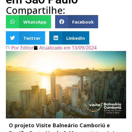
Compartilhe:
WhatsApp
Facebook
Twitter
LinkedIn
Por
Editor
Atualizado em
13/09/2024
O projeto Visite Balneário Camboriú e