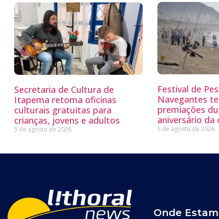
Festival de Pe
Secretaria de Cultura de
Navegantes te
Itapema retoma oficinas
premiações du
culturais gratuitas para
aniversário da
crianças, jovens e adultos
5 de agosto de 2026
5 de agosto de 2026
Onde Estam