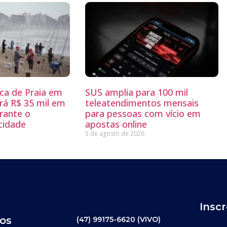
sca de Praia em
SUS amplia para 100 mil
rá R$ 35 mil em
teleatendimentos mensais
rante o
para pessoas com vício em
 cidade
apostas online
5 de agosto de 2026
Insc
os
(47) 99175-6620 (VIVO)