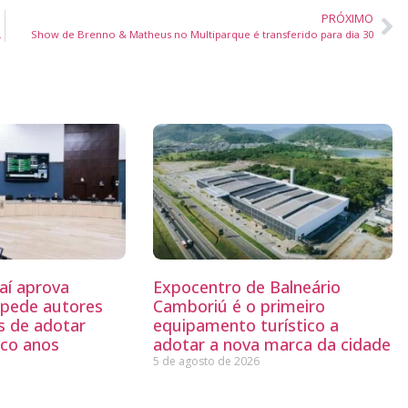
PRÓXIMO
a ciência, tecnologia e inovação
Show de Brenno & Matheus no Multiparque é transferido para dia 30
aí aprova
Expocentro de Balneário
mpede autores
Camboriú é o primeiro
s de adotar
equipamento turístico a
nco anos
adotar a nova marca da cidade
5 de agosto de 2026