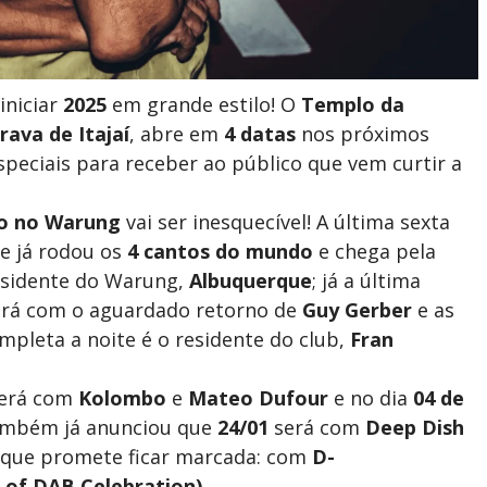
iniciar
2025
em grande estilo! O
Templo da
rava de Itajaí
, abre em
4 datas
nos próximos
speciais para receber ao público que vem curtir a
o no Warung
vai ser inesquecível! A última sexta
ue já rodou os
4 cantos do mundo
e chega pela
esidente do Warung,
Albuquerque
; já a última
rá com o aguardado retorno de
Guy Gerber
e as
mpleta a noite é o residente do club,
Fran
erá com
Kolombo
e
Mateo Dufour
e no dia
04 de
também já anunciou que
24/01
será com
Deep Dish
que promete ficar marcada: com
D-
 of DAB Celebration)
.