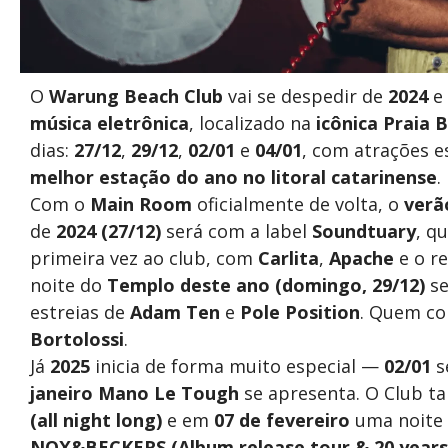
O
Warung Beach Club
vai se despedir de
2024
e 
música eletrônica
, localizado na
icônica Praia B
dias:
27/12
,
29/12
,
02/01
e
04/01
, com atrações e
melhor estação do ano no litoral catarinense
.
Com o
Main Room
oficialmente de volta, o
verã
de
2024 (27/12)
será com a label
Soundtuary
, q
primeira vez ao club, com
Carlita
,
Apache
e o r
noite do
Templo deste ano (domingo, 29/12)
se
estreias de
Adam Ten
e
Pole Position
. Quem co
Bortolossi
.
Já
2025
inicia de forma muito especial —
02/01
s
janeiro
Mano Le Tough
se apresenta. O Club 
(all night long)
e em
07 de fevereiro
uma noite 
NOX&BECKERS (Album release tour & 20 years