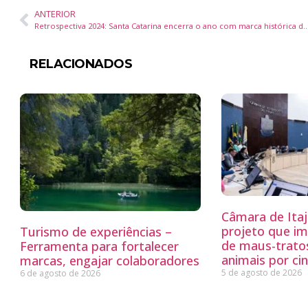
ANTERIOR
Retrospectiva 2024: Santa Catarina encerra o ano com marca histórica de mais de R$ 381 milhões em incentivo par
RELACIONADOS
Câmara de Itaj
projeto que i
Turismo de experiências –
de maus-trato
Ferramenta para fortalecer
animais por ci
marcas, engajar colaboradores
5 de agosto de 2026
6 de agosto de 2026