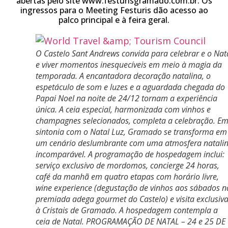
abertas pelo site www.festurisgramado.com.br. Os
ingressos para o Meeting Festuris dão acesso ao
palco principal e à feira geral.
O Castelo Sant Andrews convida para celebrar e o Nat
e viver momentos inesquecíveis em meio à magia da
temporada. A encantadora decoração natalina, o
espetáculo de som e luzes e a aguardada chegada do
Papai Noel na noite de 24/12 tornam a experiência
única. A ceia especial, harmonizada com vinhos e
champagnes selecionados, completa a celebração. E
sintonia com o Natal Luz, Gramado se transforma em
um cenário deslumbrante com uma atmosfera natali
incomparável. A programação de hospedagem inclui:
serviço exclusivo de mordomos, concierge 24 horas,
café da manhã em quatro etapas com horário livre,
wine experience (degustação de vinhos aos sábados n
premiada adega gourmet do Castelo) e visita exclusiv
à Cristais de Gramado. A hospedagem contempla a
ceia de Natal. PROGRAMAÇÃO DE NATAL – 24 e 25 DE