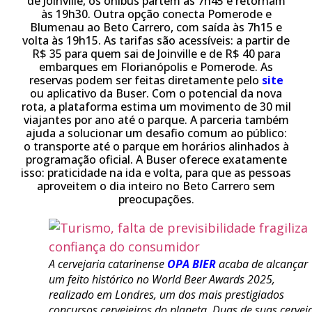
de Joinville, os ônibus partem às 7h45 e retornam
às 19h30. Outra opção conecta Pomerode e
Blumenau ao Beto Carrero, com saída às 7h15 e
volta às 19h15. As tarifas são acessíveis: a partir de
R$ 35 para quem sai de Joinville e de R$ 40 para
embarques em Florianópolis e Pomerode. As
reservas podem ser feitas diretamente pelo
site
ou aplicativo da Buser. Com o
potencial da nova
rota, a plataforma estima um movimento de 30 mil
viajantes por ano até o parque. A parceria também
ajuda a solucionar um desafio comum ao público:
o transporte até o parque em horários alinhados à
programação oficial. A Buser oferece exatamente
isso: praticidade na ida e volta, para que as pessoas
aproveitem o dia inteiro no Beto Carrero sem
preocupações
.
A cervejaria catarinense
OPA BIER
acaba de alcançar
um feito histórico no World Beer Awards 2025,
realizado em Londres, um dos mais prestigiados
concursos cervejeiros do planeta. Duas de suas cervej