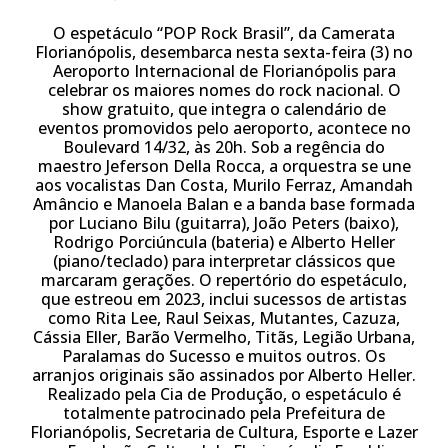
O espetáculo “POP Rock Brasil”, da Camerata
Florianópolis, desembarca nesta sexta-feira (3) no
Aeroporto Internacional de Florianópolis para
celebrar os maiores nomes do rock nacional. O
show gratuito, que integra o calendário de
eventos promovidos pelo aeroporto, acontece no
Boulevard 14/32, às 20h. Sob a regência do
maestro Jeferson Della Rocca, a orquestra se une
aos vocalistas Dan Costa, Murilo Ferraz, Amandah
Amâncio e Manoela Balan e a banda base formada
por Luciano Bilu (guitarra), João Peters (baixo),
Rodrigo Porciúncula (bateria) e Alberto Heller
(piano/teclado) para interpretar clássicos que
marcaram gerações. O repertório do espetáculo,
que estreou em 2023, inclui sucessos de artistas
como Rita Lee, Raul Seixas, Mutantes, Cazuza,
Cássia Eller, Barão Vermelho, Titãs, Legião Urbana,
Paralamas do Sucesso e muitos outros. Os
arranjos originais são assinados por Alberto Heller.
Realizado pela Cia de Produção, o espetáculo é
totalmente patrocinado pela Prefeitura de
Florianópolis, Secretaria de Cultura, Esporte e Lazer