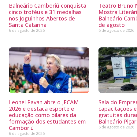
Balneário Camboriú conquista
Teatro Bruno N
cinco troféus e 31 medalhas
Mostra Literá
nos Joguinhos Abertos de
Balneário Camb
Santa Catarina
de agosto
6 de agosto de 2026
6 de agosto de 2026
Leonel Pavan abre o JECAM
Sala do Empre
2026 e destaca esporte e
capacitações e
educação como pilares da
gratuitas dur
formação dos estudantes em
Balneário Piçar
Camboriú
6 de agosto de 2026
6 de agosto de 2026