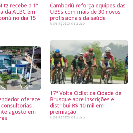
itz recebe a 1ª
Camboriú reforça equipes das
ria da ALBC em
UBSs com mais de 30 novos
oriú no dia 15
profissionais da saúde
6 de agosto de 2026
17ª Volta Ciclística Cidade de
endedor oferece
Brusque abre inscrições e
 consultorias
distribui R$ 10 mil em
ante agosto em
premiação
ras
6 de agosto de 2026