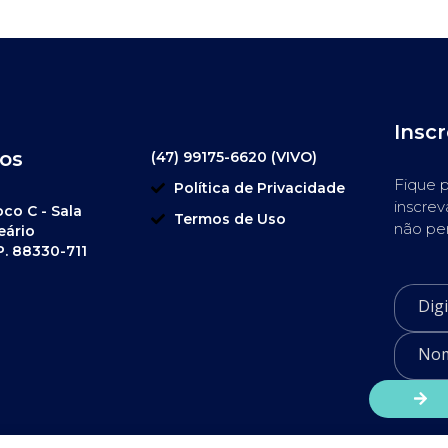
Insc
os
(47) 99175-6620 (VIVO)
Fique p
Política de Privacidade
inscrev
oco C - Sala
Termos de Uso
não pe
eário
P. 88330-711