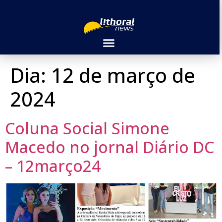
Dia:
12 de março de
2024
Coluna Social Simone
Macedo no jornal Diário DC
– 12março24