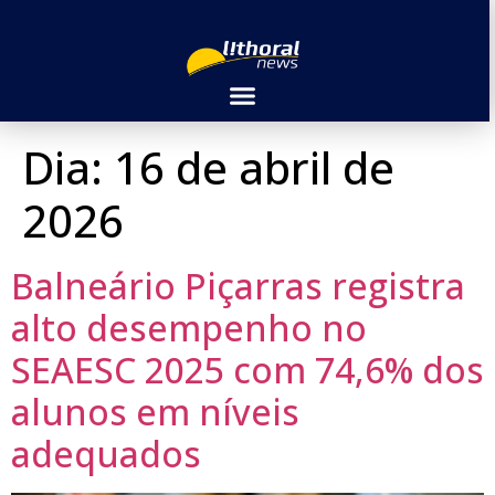
Dia:
16 de abril de
2026
Balneário Piçarras registra
alto desempenho no
SEAESC 2025 com 74,6% dos
alunos em níveis
adequados