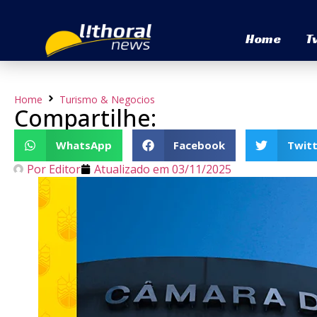
Home
T
Home
Turismo & Negocios
Compartilhe:
WhatsApp
Facebook
Twitt
Por
Editor
Atualizado em
03/11/2025