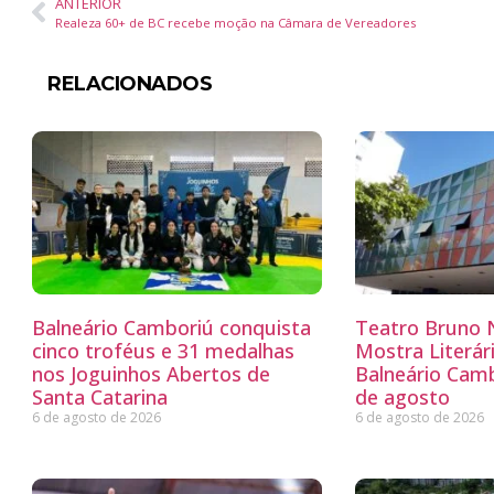
ANTERIOR
Realeza 60+ de BC recebe moção na Câmara de Vereadores
RELACIONADOS
Balneário Camboriú conquista
Teatro Bruno N
cinco troféus e 31 medalhas
Mostra Literá
nos Joguinhos Abertos de
Balneário Camb
Santa Catarina
de agosto
6 de agosto de 2026
6 de agosto de 2026