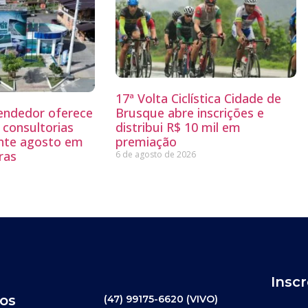
17ª Volta Ciclística Cidade de
endedor oferece
Brusque abre inscrições e
 consultorias
distribui R$ 10 mil em
ante agosto em
premiação
ras
6 de agosto de 2026
Insc
os
(47) 99175-6620 (VIVO)