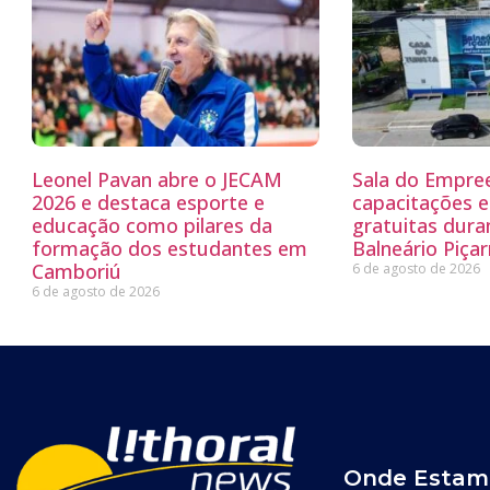
Leonel Pavan abre o JECAM
Sala do Empre
2026 e destaca esporte e
capacitações e
educação como pilares da
gratuitas dur
formação dos estudantes em
Balneário Piçar
Camboriú
6 de agosto de 2026
6 de agosto de 2026
Onde Estam