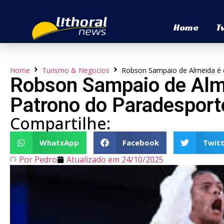
Home
T
Home
Turismo & Negocios
Robson Sampaio de Almeida é d
Robson Sampaio de Alm
Patrono do Paradesporto
Compartilhe:
WhatsApp
Facebook
Twitt
Por
Pedro
Atualizado em
24/10/2025