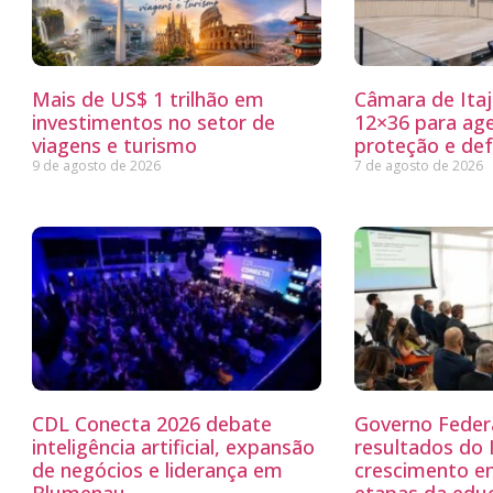
Mais de US$ 1 trilhão em
Câmara de Itaj
investimentos no setor de
12×36 para ag
viagens e turismo
proteção e defe
9 de agosto de 2026
7 de agosto de 2026
CDL Conecta 2026 debate
Governo Feder
inteligência artificial, expansão
resultados do
de negócios e liderança em
crescimento e
Blumenau
etapas da edu