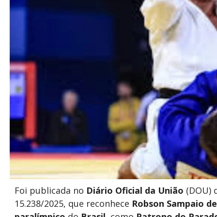
Foi publicada no
Diário Oficial da União
(DOU) de
15.238/2025, que reconhece
Robson Sampaio de 
paralímpico
do
Brasil
, como
Patrono do Parade