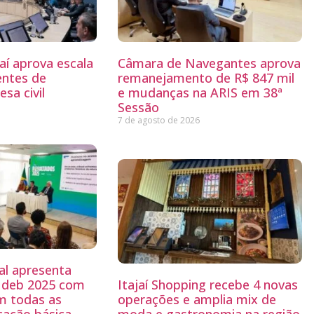
aí aprova escala
Câmara de Navegantes aprova
entes de
remanejamento de R$ 847 mil
sa civil
e mudanças na ARIS em 38ª
Sessão
7 de agosto de 2026
al apresenta
 Ideb 2025 com
Itajaí Shopping recebe 4 novas
m todas as
operações e amplia mix de
cação básica
moda e gastronomia na região