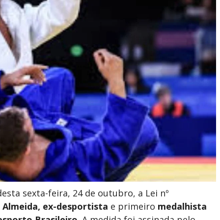
sta sexta-feira, 24 de outubro, a Lei nº
Almeida, ex-desportista
e primeiro
medalhista
sporto Brasileiro
. A medida foi assinada pelo