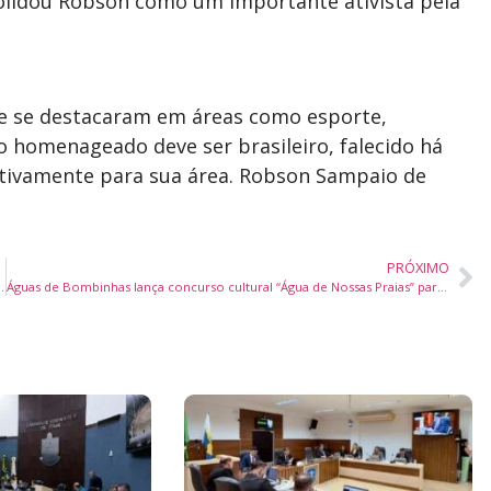
nsolidou Robson como um importante ativista pela
que se destacaram em áreas como esporte,
 o homenageado deve ser brasileiro, falecido há
cativamente para sua área. Robson Sampaio de
PRÓXIMO
” com sessões gratuitas para escolas
Águas de Bombinhas lança concurso cultural “Água de Nossas Praias” para alunos da rede municipal em 2025