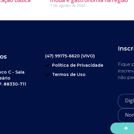
7 de agosto de 2026
Insc
os
(47) 99175-6620 (VIVO)
Fique p
Política de Privacidade
inscrev
oco C - Sala
Termos de Uso
não pe
eário
P. 88330-711