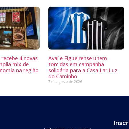
g recebe 4 novas
Avaí e Figueirense unem
mplia mix de
torcidas em campanha
nomia na região
solidária para a Casa Lar Luz
do Caminho
7 de agosto de 2026
Insc