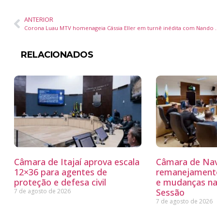
ANTERIOR
Corona Luau MTV homenageia Cássia Eller em turnê inédit
RELACIONADOS
Câmara de Itajaí aprova escala
Câmara de Nav
12×36 para agentes de
remanejamento
proteção e defesa civil
e mudanças na
Sessão
7 de agosto de 2026
7 de agosto de 2026