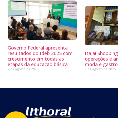
Governo Federal apresenta
resultados do Ideb 2025 com
Itajaí Shoppin
crescimento em todas as
operações e a
etapas da educação básica
moda e gastro
7 de agosto de 2026
7 de agosto de 2026