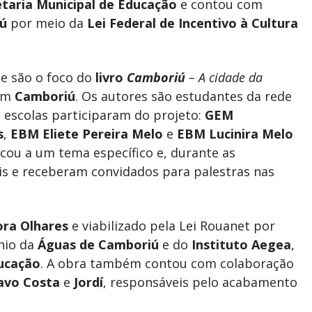
etaria Municipal de Educação
e contou com
ú
por meio da
Lei Federal
de Incentivo
à
Cultura
e são o foco do
livro
Camboriú
– A cidade da
 em
Camboriú
. Os autores são estudantes da rede
o escolas participaram do projeto:
GEM
s
,
EBM Eliete Pereira Melo
e
EBM Lucinira Melo
cou a um tema específico e, durante as
ais e receberam convidados para palestras nas
ora Olhares
e viabilizado pela Lei Rouanet por
ínio da
Águas de Camboriú
e do
Instituto Aegea
,
ducação
. A obra também contou com colaboração
avo Costa
e
Jordí
, responsáveis pelo acabamento