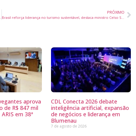
PRÓXIMO
a com Nando Reis, Céu e Os Garotin na Praia do Rosa, em Santa Catarina
Brasil reforça liderança no turismo sustentável, destaca ministro Celso Sabino na COP30
egantes aprova
CDL Conecta 2026 debate
 de R$ 847 mil
inteligência artificial, expansão
 ARIS em 38ª
de negócios e liderança em
Blumenau
7 de agosto de 2026