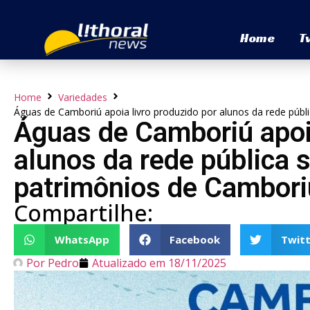
Home
T
Home
Variedades
Águas de Camboriú apoia livro produzido por alunos da rede públi
Águas de Camboriú apoia
alunos da rede pública s
patrimônios de Cambori
Compartilhe:
WhatsApp
Facebook
Twitt
Por
Pedro
Atualizado em
18/11/2025