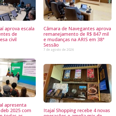
aí aprova escala
Câmara de Navegantes aprova
entes de
remanejamento de R$ 847 mil
sa civil
e mudanças na ARIS em 38ª
Sessão
7 de agosto de 2026
al apresenta
 Ideb 2025 com
Itajaí Shopping recebe 4 novas
m todas as
operações e amplia mix de