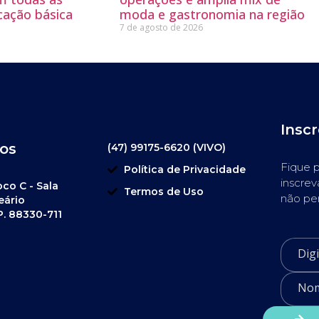
cação básica
moda e gastronomia na região
7 de agosto de 2026
Insc
os
(47) 99175-6620 (VIVO)
Fique p
Política de Privacidade
inscrev
oco C - Sala
Termos de Uso
não pe
eário
P. 88330-711