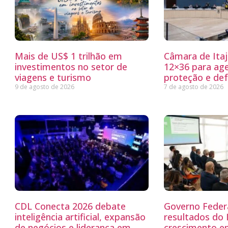
Mais de US$ 1 trilhão em
Câmara de Itaj
investimentos no setor de
12×36 para ag
viagens e turismo
proteção e defe
9 de agosto de 2026
7 de agosto de 2026
CDL Conecta 2026 debate
Governo Feder
inteligência artificial, expansão
resultados do
de negócios e liderança em
crescimento e