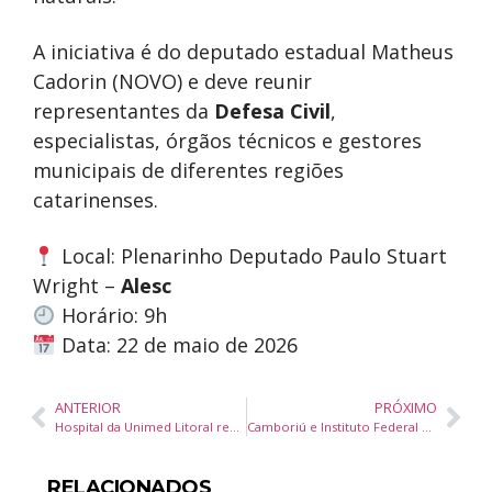
A iniciativa é do deputado estadual Matheus
Cadorin (NOVO) e deve reunir
representantes da
Defesa Civil
,
especialistas, órgãos técnicos e gestores
municipais de diferentes regiões
catarinenses.
Local: Plenarinho Deputado Paulo Stuart
Wright –
Alesc
Horário: 9h
Data: 22 de maio de 2026
ANTERIOR
PRÓXIMO
Hospital da Unimed Litoral realiza milésima cirurgia robótica com sistema Versius em Balneário Camboriú
Camboriú e Instituto Federal Catarinense realizam visita técnica à ETE Ubatuba em São Francisco do Sul para avaliação de tecnologia em saneamento básico
RELACIONADOS